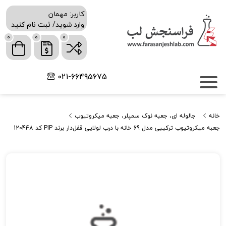
کاربر: مهمان
وارد شوید/ ثبت نام کنید
0
0
0
021-66495675
خانه
جالوله ای، جعبه نوک سمپلر، جعبه میکروتیوب
جعبه میکروتیوب ترکیبی مدل 69 خانه با درب لولایی قفل‌دار برند PIP کد 120448