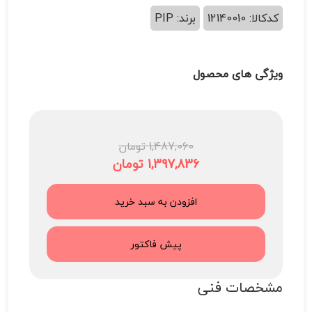
کدکالا: 12140010
برند: PIP
ویژگی های محصول
1,487,060 تومان
1,397,836 تومان
افزودن به سبد خرید
پیش فاکتور
مشخصات فنی