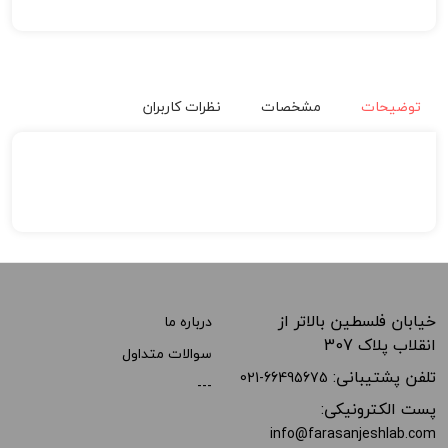
توضیحات
مشخصات
نظرات کاربران
خیابان فلسطین بالاتر از
درباره ما
انقلاب پلاک 307
سوالات متداول
تلفن پشتیبانی:
021-66495675
---
پست الکترونیکی:
info@farasanjeshlab.com