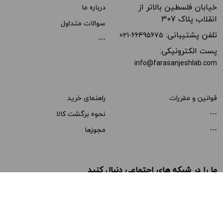
خیابان فلسطین بالاتر از
درباره ما
انقلاب پلاک 307
سوالات متداول
تلفن پشتیبانی:
021-66495675
---
پست الکترونیکی:
info@farasanjeshlab.com
قوانین و مقررات
راهنمای خرید
---
نحوه برگشت کالا
---
مجوزها
ما را در شبکه های اجتماعی دنبال کنید