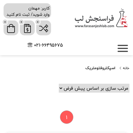
کاربر: مهمان
وارد شوید/ ثبت نام کنید
0
0
0
021-66495675
اسپکتروفتومتريک
خانه
1