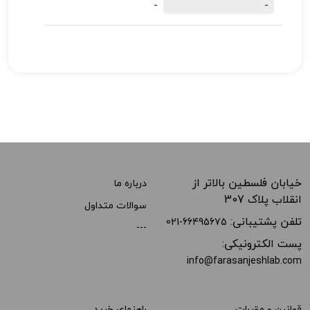
-
-
خیابان فلسطین بالاتر از
درباره ما
انقلاب پلاک 307
سوالات متداول
تلفن پشتیبانی:
021-66495675
---
پست الکترونیکی:
info@farasanjeshlab.com
قوانین و مقررات
راهنمای خرید