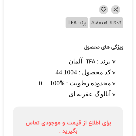
کدکالا: 5180001
برند: TFA
ویژگی های محصول
برن
د :
آلمان
v
TFA
کد محصول : 44.1004
v
%
محدوده رطوبت :
100 ... 0
v
آنالوگ عقربه ای
v
برای اطلاع از قیمت و موجودی تماس
بگیرید .