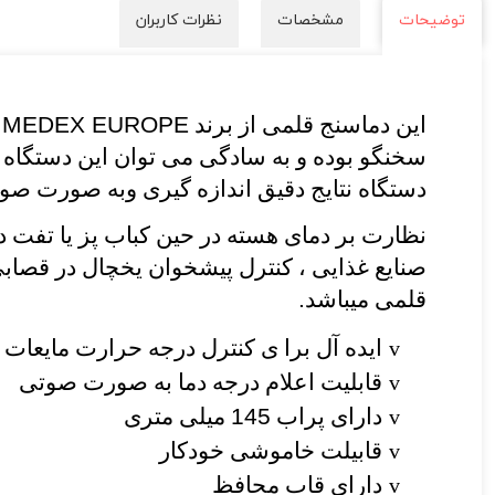
توضیحات
مشخصات
نظرات کاربران
این دماسنج قلمی از برند
MEDEX EUROPE
ب
سخنگو بوده و به سادگی می توان این دستگاه را
دستگاه نتایج دقیق اندازه گیری وبه صورت صوت
نظارت بر دمای هسته در حین کباب پز یا تفت دا
صنایع غذایی ، کنترل پیشخوان یخچال در قصابی 
قلمی میباشد
.
ایده آل برا ی کنترل درجه حرارت مایعات و 
v
قابلیت اعلام درجه دما به صورت صوتی
v
دارای پراب
145
میلی متری
v
قابیلت خاموشی خودکار
v
دارای قاب محافظ
v