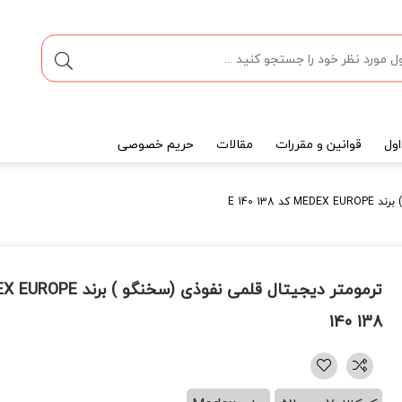
ول
قوانین و مقررات
مقالات
حریم خصوصی
E 140 13
140 138