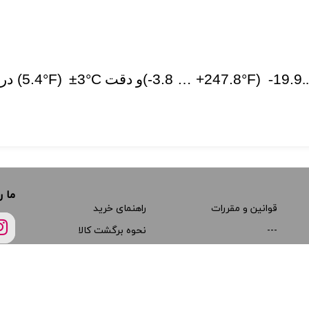
+
19.9
-
(-3.8 … +247.8°F)
و دقت
±3°C
(5.4°F)
در
ما ر
قوانین و مقررات
راهنمای خرید
---
نحوه برگشت کالا
---
مجوزها