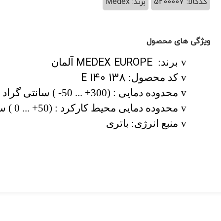
کدکالا: 5200007
برند: Medex
ویژگی های محصول
MEDEX EUROPE
v
برند:
آلمان
E 140 138
v
کد محصول:
v
محدوده دمایی : (300+ ... 50- )
سانتی گراد
v
محدوده دمایی محیط کارکرد :
(50+ ... 0 )
سا
v
منبع انرژی: باتری