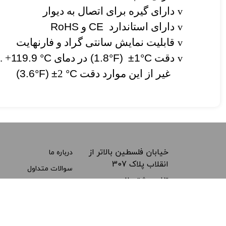
دارای گیره برای اتصال به دیوار
v
دارای استاندارد
CE
و
RoHS
v
قابلیت نمایش سانتی گراد و فارنهایت
v
دقت
±1°C
(1.8°F)
در دمای
°C
119.9
 ...
v
غیر از این موارد دقت
°C
2
±
(3.6°F)
خیابان فلسطین بالاتر از
درباره ما
انقلاب پلاک 307
سوالات متداول
تلفن پشتیبانی:
---
021-66495675
پست الکترونیکی:
info@farasanjeshlab.com