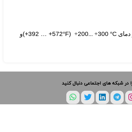
 دمای
°C
300
+ ...
200
+
(+392 … +572°F)
و
ا در شبکه های اجتماعی دنبال کنید