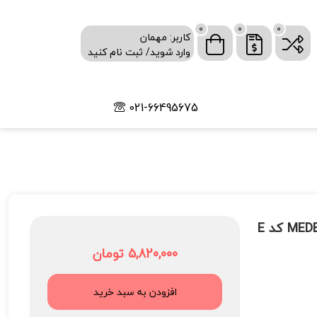
0
0
0
کاربر: مهمان
وارد شوید/ ثبت نام کنید
021-66495675
ترمومتر دیجیتال قلمی نفوذی (سخنگو ) برند MEDEX EUROPE کد E
5,820,000 تومان
افزودن به سبد خرید