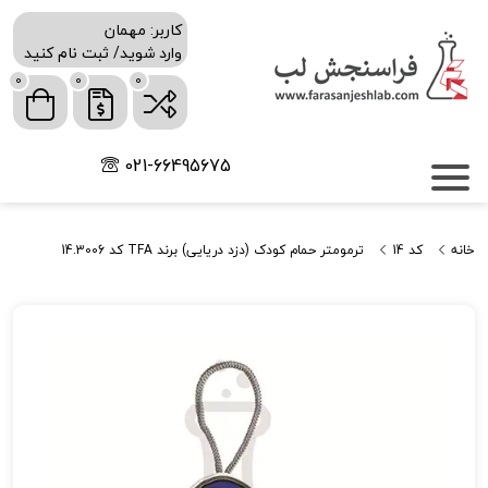
کاربر: مهمان
وارد شوید/ ثبت نام کنید
0
0
0
021-66495675
خانه
کد 14
ترمومتر حمام کودک (دزد دریایی) برند TFA کد 14.3006