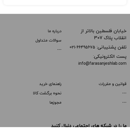
خیابان فلسطین بالاتر از
درباره ما
انقلاب پلاک 307
سوالات متداول
تلفن پشتیبانی:
021-66495675
---
پست الکترونیکی:
info@farasanjeshlab.com
قوانین و مقررات
راهنمای خرید
---
نحوه برگشت کالا
---
مجوزها
ما را در شبکه های اجتماعی دنبال کنید