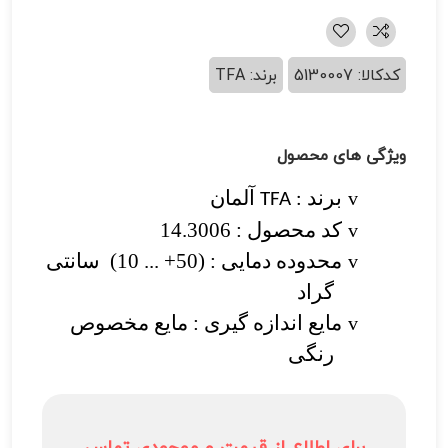
کدکالا: 5130007
برند: TFA
ویژگی های محصول
برند
آلمان
TFA
:
v
کد محصول : 14.3006
v
محدوده دمایی : (50+ ... 10)
سانتی
v
گراد
مایع اندازه گیری : مایع مخصوص
v
رنگی
برای اطلاع از قیمت و موجودی تماس